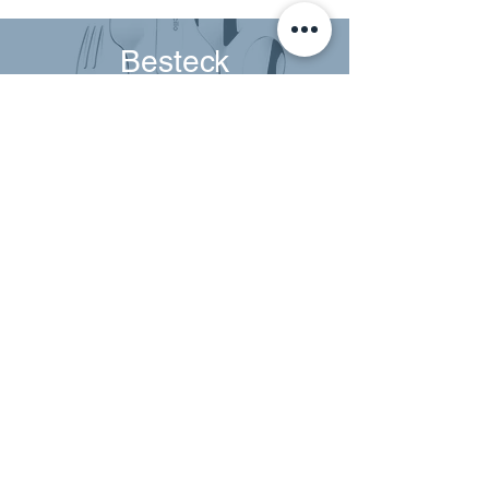
Besteck
Messer, Gabeln, Löffel und nicht viel mehr.
Töpfe
5x große Töpfe für Glühwein und alles
Mögliche.
Herdplatten
2x Mobile Herdplatten mit zwei
Kochplatten.