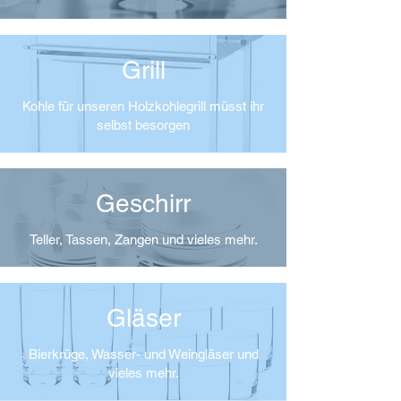
Grill
Kohle für unseren Holzkohlegrill müsst ihr
selbst besorgen
Geschirr
Teller, Tassen, Zangen und vieles mehr.
Gläser
Bierkrüge, Wasser- und Weingläser und
vieles mehr.