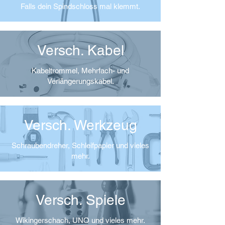
Falls dein Spindschloss mal klemmt.
Versch. Kabel
Kabeltrommel, Mehrfach- und
Verlängerungskabel.
Versch. Werkzeug
Schraubendreher, Schleifpapier und vieles
mehr.
Versch. Spiele
Wikingerschach, UNO und vieles mehr.